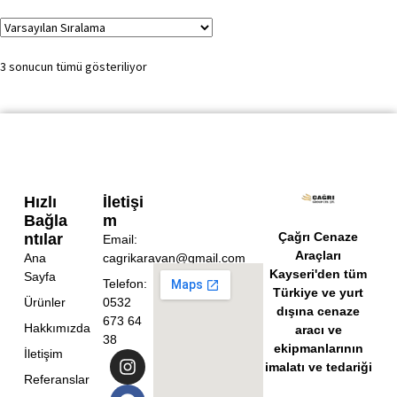
3 sonucun tümü gösteriliyor
Hızlı
İletişi
Bağla
M
Çağrı Cenaze
Ntılar
Email:
Araçları
Ana
cagrikaravan@gmail.com
Kayseri'den tüm
Sayfa
Telefon:
Türkiye ve yurt
Ürünler
0532
dışına cenaze
673 64
Hakkımızda
aracı ve
38
ekipmanlarının
İletişim
imalatı ve tedariği
Referanslar